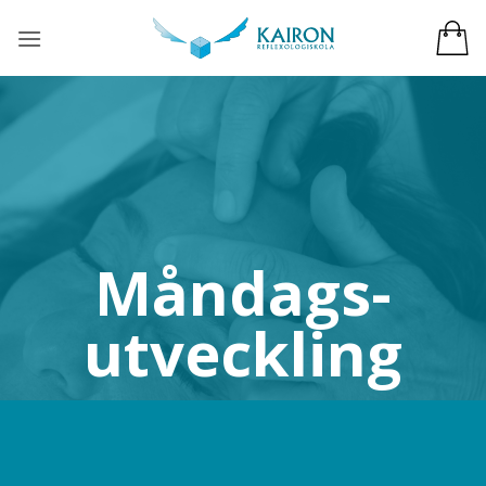
Skip
to
content
Måndags-
utveckling