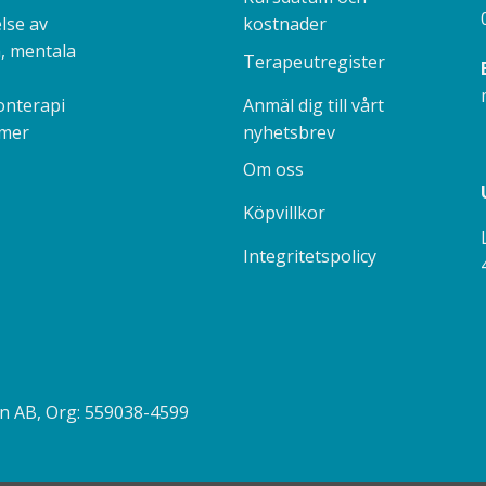
kostnader
lse av
, mentala
Terapeutregister
Anmäl dig till vårt
onterapi
nyhetsbrev
 mer
Om oss
Köpvillkor
Integritetspolicy
on AB, Org: 559038-4599