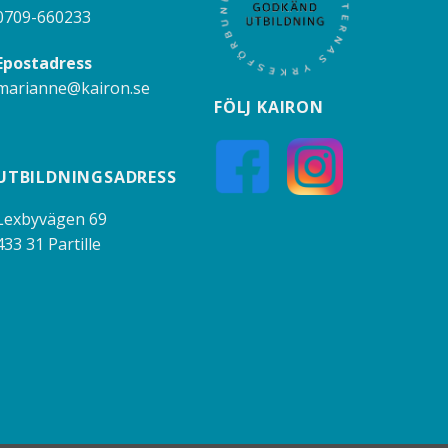
0709-660233
Epostadress
marianne@kairon.se
FÖLJ KAIRON
UTBILDNINGSADRESS
Lexbyvägen 69
433 31 Partille