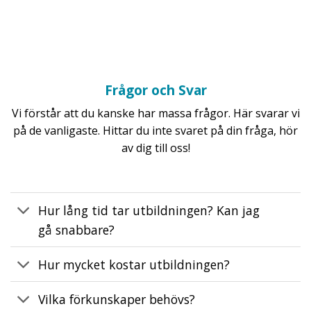
djupet.  Jag har fått en djupare förståelse för hur 
ä
allt hänger samman i kropp och själ samtidigt 
m
som jag har läkt delar av mig själv. Här blir man 
verkligen hållen i sin utveckling – med omtanke, 
trygghet och respekt för var man befinner 
Frågor och Svar
sigFör mig har den här resan också haft en 
enorm betydelse i min återhämtning från psykisk 
Vi förstår att du kanske har massa frågor. Här svarar vi
ohälsa. Genom arbetet med kroppen, energin 
på de vanligaste. Hittar du inte svaret på din fråga, hör
och medvetenheten har jag funnit ett nytt lugn, 
av dig till oss!
en starkare grund och en större 
självkärlek.Rekommenderar varmt att gå den här 
utbildningen.
Hur lång tid tar utbildningen? Kan jag
gå snabbare?
Hur mycket kostar utbildningen?
Vilka förkunskaper behövs?