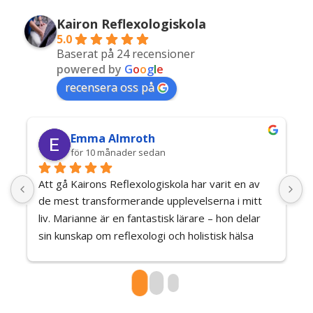
Kairon Reflexologiskola
5.0
Baserat på 24 recensioner
powered by
G
o
o
g
l
e
recensera oss på
Emma Almroth
för 10 månader sedan
Att gå Kairons Reflexologiskola har varit en av 
K
de mest transformerande upplevelserna i mitt 
m
liv. Marianne är en fantastisk lärare – hon delar 
h
sin kunskap om reflexologi och holistisk hälsa 
a
med en värme, närvaro och ödmjukhet som 
s
verkligen berör.Utbildningen är så mycket mer än 
M
en teoretisk resa – det är en personlig och 
s
själslig resa som helar både kropp och sinne på 
o