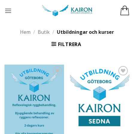
Skip
to
content
Hem
/
Butik
/
Utbildningar och kurser
FILTRERA
Add to
Add to
wishlist
wishlist