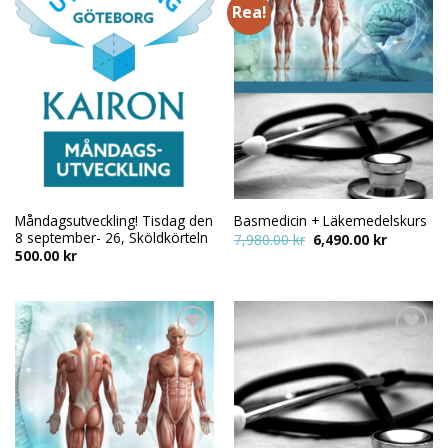
Rea!
Add to
Add to
wishlist
wishlist
Måndagsutveckling! Tisdag den
Basmedicin + Läkemedelskurs
8 september- 26, Sköldkörteln
Det
Det
7,980.00
kr
6,490.00
kr
ursprungliga
nuvarand
500.00
kr
priset
priset
var:
är:
7,980.00 kr.
6,490.00 k
Add to
Add to
wishlist
wishlist