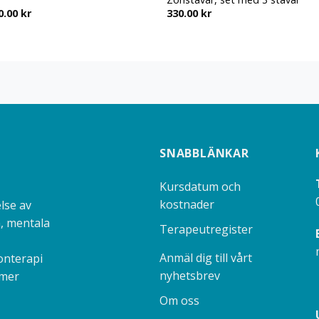
Prisintervall:
0.00
kr
330.00
kr
45.00 kr
till
300.00 kr
SNABBLÄNKAR
Kursdatum och
kostnader
lse av
, mentala
Terapeutregister
Anmäl dig till vårt
onterapi
nyhetsbrev
 mer
Om oss