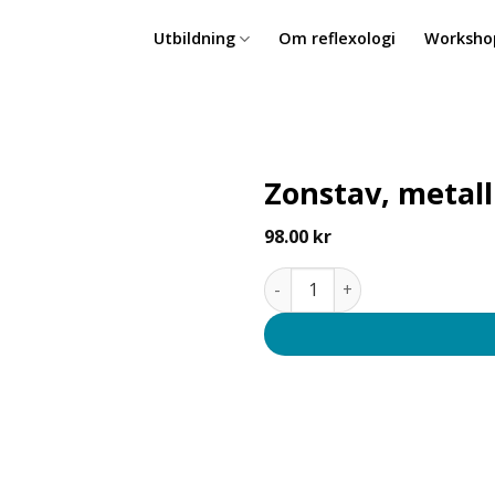
Utbildning
Om reflexologi
Worksho
Zonstav, metall
98.00
kr
Add to
wishlist
Zonstav, metall för behand