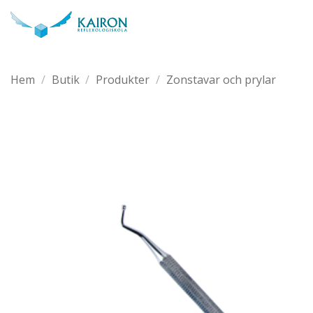
Skip
to
content
Hem
/
Butik
/
Produkter
/
Zonstavar och prylar