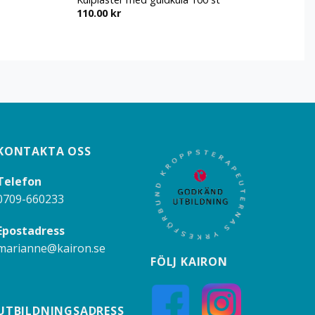
110.00
kr
5
KONTAKTA OSS
Telefon
0709-660233
Epostadress
marianne@kairon.se
FÖLJ KAIRON
UTBILDNINGSADRESS