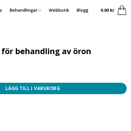
p
Behandlingar
Webbutik
Blogg
0.00
kr
 för behandling av öron
ling av öron mängd
LÄGG TILL I VARUKORG