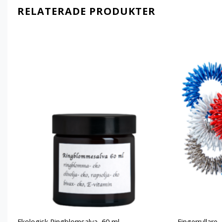
RELATERADE PRODUKTER
Add to
wishlist
Ekologisk Ringblomsalva, 60 ml
Fingerrullare