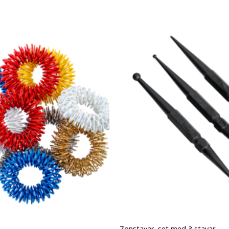
Add to
wishlist
Zonstavar, set med 3 stavar