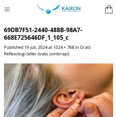
Skip
to
content
69DB7F51-2440-488B-98A7-
668E725646DF_1_105_c
Published
19 juli, 2024
at
1024 × 768
in
Örats
Reflexologi (eller örats zonterapi)