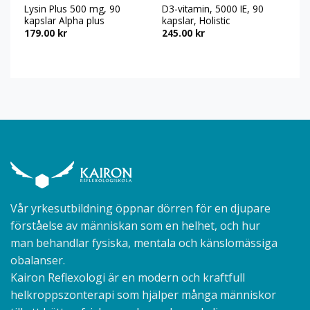
Lysin Plus 500 mg, 90
D3-vitamin, 5000 IE, 90
Ch
kapslar Alpha plus
kapslar, Holistic
Br
179.00
kr
245.00
kr
3
Vår yrkesutbildning öppnar dörren för en djupare
förståelse av människan som en helhet, och hur
man behandlar fysiska, mentala och känslomässiga
obalanser.
Kairon Reflexologi är en modern och kraftfull
helkroppszonterapi som hjälper många människor