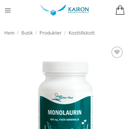
Skip
to
content
Hem
/
Butik
/
Produkter
/
Kosttillskott
Add to
wishlist