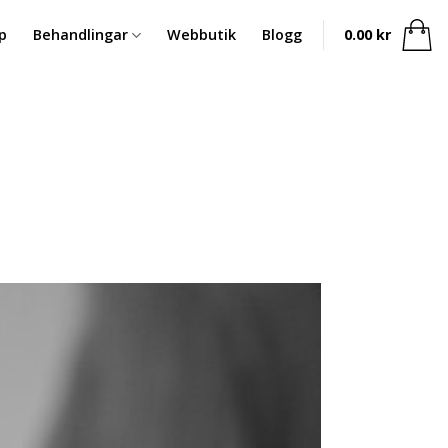
p
Behandlingar
Webbutik
Blogg
0.00
kr