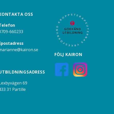
KONTAKTA OSS
Telefon
0709-660233
Epostadress
marianne@kairon.se
FÖLJ KAIRON
UTBILDNINGSADRESS
Lexbyvägen 69
433 31 Partille