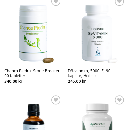
Add to
Add to
wishlist
wishlist
Chanca Piedra, Stone Breaker
D3-vitamin, 5000 IE, 90
90 tabletter
kapslar, Holistic
340.00
kr
245.00
kr
Add to
Add to
wishlist
wishlist