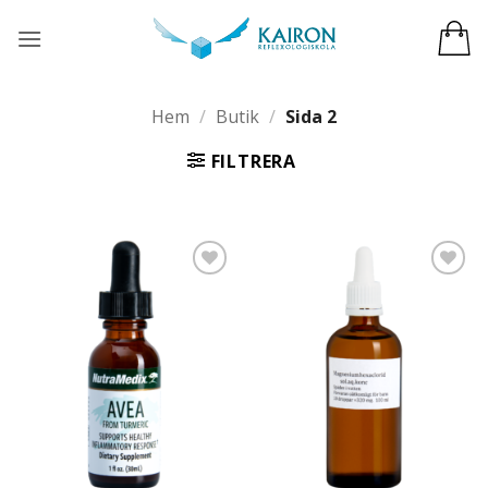
Skip
to
content
Hem
/
Butik
/
Sida 2
FILTRERA
Add to
Add to
wishlist
wishlist