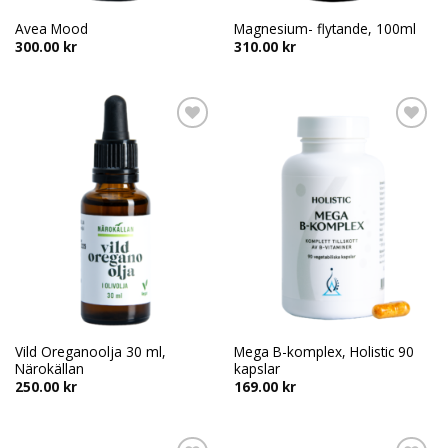
Avea Mood
Magnesium- flytande, 100ml
300.00
kr
310.00
kr
Add to
Add to
wishlist
wishlist
Vild Oreganoolja 30 ml,
Mega B-komplex, Holistic 90
Närokällan
kapslar
250.00
kr
169.00
kr